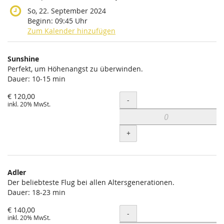
So, 22. September 2024
Beginn:
09:45
Uhr
Zum Kalender hinzufügen
Produkte
Sunshine
Unkategorisierte
Perfekt, um Höhenangst zu überwinden.
Dauer: 10-15 min
Produkte
€ 120,00
Menge
-
inkl. 20% MwSt.
+
Adler
Der beliebteste Flug bei allen Altersgenerationen.
Dauer: 18-23 min
€ 140,00
Menge
-
inkl. 20% MwSt.