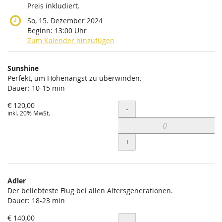
Preis inkludiert.
So, 15. Dezember 2024
Beginn:
13:00
Uhr
Zum Kalender hinzufügen
Produkte
Sunshine
Unkategorisierte
Perfekt, um Höhenangst zu überwinden.
Dauer: 10-15 min
Produkte
€ 120,00
Menge
-
inkl. 20% MwSt.
+
Adler
Der beliebteste Flug bei allen Altersgenerationen.
Dauer: 18-23 min
€ 140,00
Menge
-