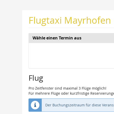
Zum
Haupt-
Inhalt
Flugtaxi Mayrhofen
springen
Wähle einen Termin aus
Woche
zur
Anzeige
auswähle
Flug
Pro Zeitfenster sind maximal 3 Flüge möglich!
Für mehrere Flüge oder kurzfristige Reservierunge
Der Buchungszeitraum für diese Veranst