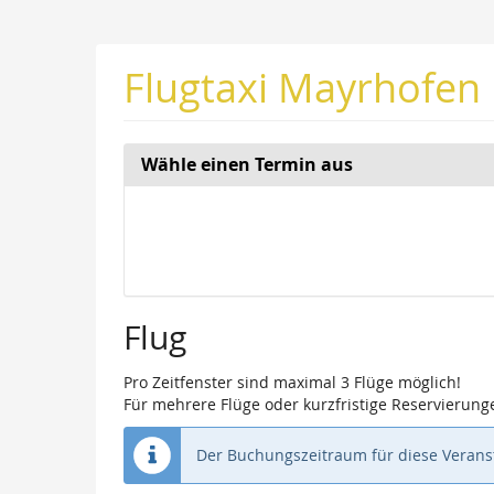
Zum
Haupt-
Inhalt
Flugtaxi Mayrhofen
springen
Wähle einen Termin aus
Woche
zur
Anzeige
auswähle
Flug
Pro Zeitfenster sind maximal 3 Flüge möglich!
Für mehrere Flüge oder kurzfristige Reservierunge
Der Buchungszeitraum für diese Veranst