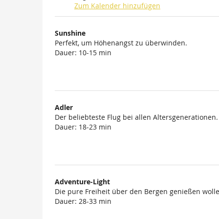
Zum Kalender hinzufügen
Produkte
Sunshine
Unkategorisierte
Perfekt, um Höhenangst zu überwinden.
Dauer: 10-15 min
Produkte
Adler
Der beliebteste Flug bei allen Altersgenerationen.
Dauer: 18-23 min
Adventure-Light
Die pure Freiheit über den Bergen genießen wolle
Dauer: 28-33 min