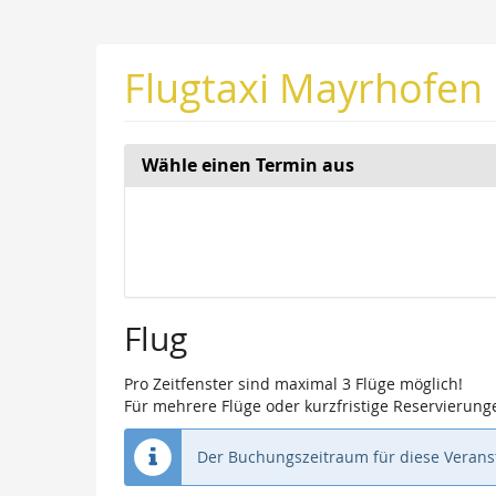
Zum
Haupt-
Inhalt
Flugtaxi Mayrhofen
springen
Wähle einen Termin aus
Woche
zur
Anzeige
auswähle
Flug
Pro Zeitfenster sind maximal 3 Flüge möglich!
Für mehrere Flüge oder kurzfristige Reservierunge
Der Buchungszeitraum für diese Veranst