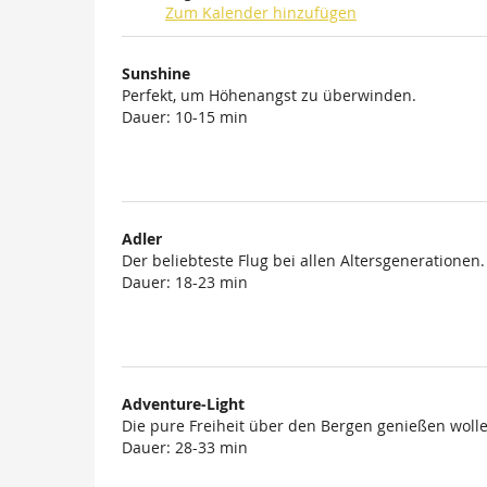
Zum Kalender hinzufügen
Produkte
Sunshine
Unkategorisierte
Perfekt, um Höhenangst zu überwinden.
Dauer: 10-15 min
Produkte
Adler
Der beliebteste Flug bei allen Altersgenerationen.
Dauer: 18-23 min
Adventure-Light
Die pure Freiheit über den Bergen genießen wolle
Dauer: 28-33 min