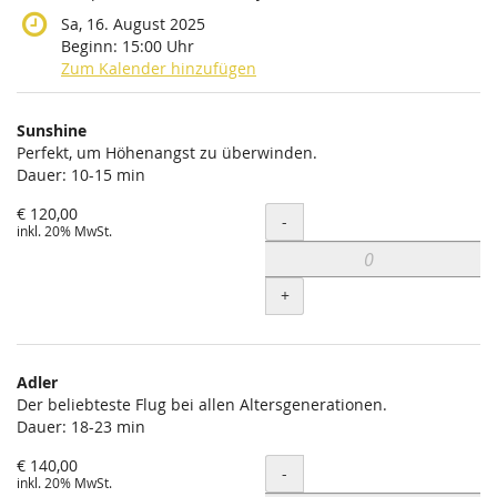
Sa, 16. August 2025
Beginn:
15:00
Uhr
Zum Kalender hinzufügen
Produkte
Sunshine
Unkategorisierte
Perfekt, um Höhenangst zu überwinden.
Dauer: 10-15 min
Produkte
€ 120,00
Menge
-
inkl. 20% MwSt.
+
Adler
Der beliebteste Flug bei allen Altersgenerationen.
Dauer: 18-23 min
€ 140,00
Menge
-
inkl. 20% MwSt.