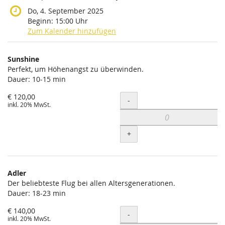
Do, 4. September 2025
Beginn:
15:00
Uhr
Zum Kalender hinzufügen
Produkte
Sunshine
Unkategorisierte
Perfekt, um Höhenangst zu überwinden.
Dauer: 10-15 min
Produkte
€ 120,00
Menge
-
inkl. 20% MwSt.
+
Adler
Der beliebteste Flug bei allen Altersgenerationen.
Dauer: 18-23 min
€ 140,00
Menge
-
inkl. 20% MwSt.