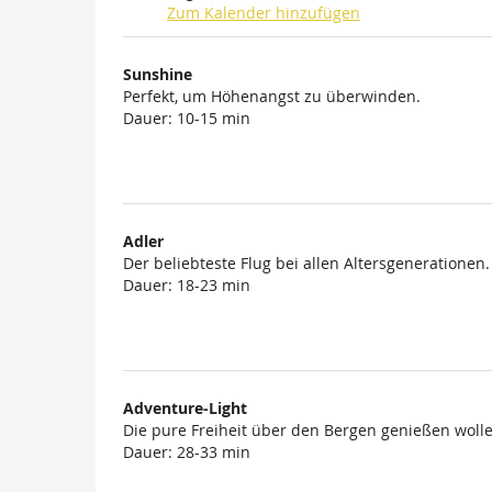
Zum Kalender hinzufügen
Produkte
Sunshine
Unkategorisierte
Perfekt, um Höhenangst zu überwinden.
Dauer: 10-15 min
Produkte
Adler
Der beliebteste Flug bei allen Altersgenerationen.
Dauer: 18-23 min
Adventure-Light
Die pure Freiheit über den Bergen genießen wolle
Dauer: 28-33 min