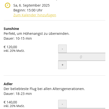
Sa, 6. September 2025
Beginn:
15:00
Uhr
Zum Kalender hinzufügen
Produkte
Sunshine
Unkategorisierte
Perfekt, um Höhenangst zu überwinden.
Dauer: 10-15 min
Produkte
€ 120,00
Menge
-
inkl. 20% MwSt.
+
Adler
Der beliebteste Flug bei allen Altersgenerationen.
Dauer: 18-23 min
€ 140,00
Menge
-
inkl. 20% MwSt.