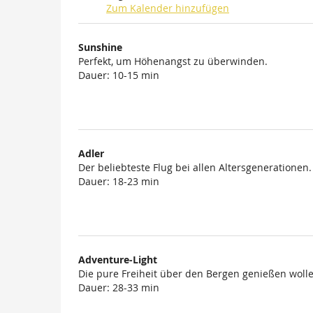
Zum Kalender hinzufügen
Produkte
Sunshine
Unkategorisierte
Perfekt, um Höhenangst zu überwinden.
Dauer: 10-15 min
Produkte
Adler
Der beliebteste Flug bei allen Altersgenerationen.
Dauer: 18-23 min
Adventure-Light
Die pure Freiheit über den Bergen genießen wolle
Dauer: 28-33 min