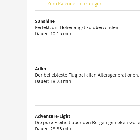
Zum Kalender hinzufügen
Produkte
Sunshine
Unkategorisierte
Perfekt, um Höhenangst zu überwinden.
Dauer: 10-15 min
Produkte
Adler
Der beliebteste Flug bei allen Altersgenerationen.
Dauer: 18-23 min
Adventure-Light
Die pure Freiheit über den Bergen genießen wolle
Dauer: 28-33 min