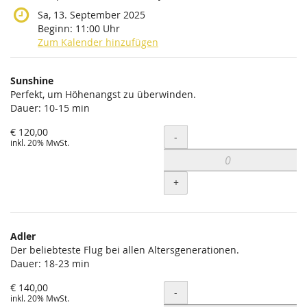
Sa, 13. September 2025
Beginn:
11:00
Uhr
Zum Kalender hinzufügen
Produkte
Sunshine
Unkategorisierte
Perfekt, um Höhenangst zu überwinden.
Dauer: 10-15 min
Produkte
€ 120,00
Menge
-
inkl. 20% MwSt.
+
Adler
Der beliebteste Flug bei allen Altersgenerationen.
Dauer: 18-23 min
€ 140,00
Menge
-
inkl. 20% MwSt.