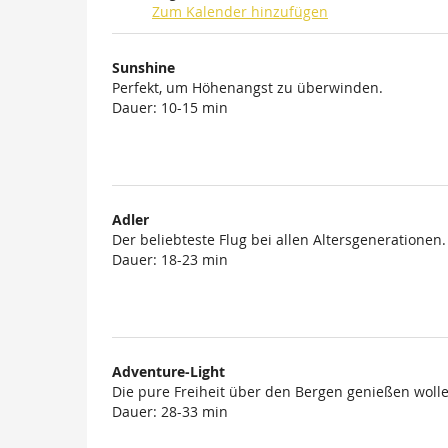
Zum Kalender hinzufügen
Produkte
Sunshine
Unkategorisierte
Perfekt, um Höhenangst zu überwinden.
Dauer: 10-15 min
Produkte
Adler
Der beliebteste Flug bei allen Altersgenerationen.
Dauer: 18-23 min
Adventure-Light
Die pure Freiheit über den Bergen genießen wolle
Dauer: 28-33 min