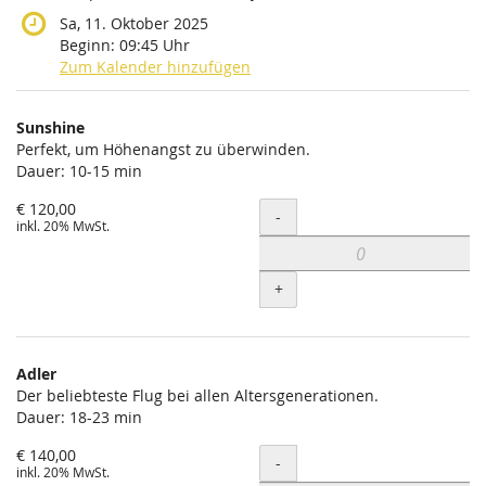
Sa, 11. Oktober 2025
Beginn:
09:45
Uhr
Zum Kalender hinzufügen
Produkte
Sunshine
Unkategorisierte
Perfekt, um Höhenangst zu überwinden.
Dauer: 10-15 min
Produkte
€ 120,00
Menge
-
inkl. 20% MwSt.
+
Adler
Der beliebteste Flug bei allen Altersgenerationen.
Dauer: 18-23 min
€ 140,00
Menge
-
inkl. 20% MwSt.