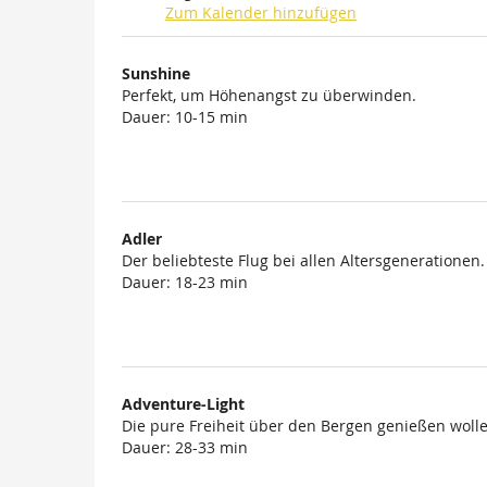
Zum Kalender hinzufügen
Produkte
Sunshine
Unkategorisierte
Perfekt, um Höhenangst zu überwinden.
Dauer: 10-15 min
Produkte
Adler
Der beliebteste Flug bei allen Altersgenerationen.
Dauer: 18-23 min
Adventure-Light
Die pure Freiheit über den Bergen genießen wolle
Dauer: 28-33 min