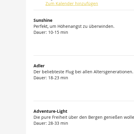
Zum Kalender hinzufügen
Produkte
Sunshine
Unkategorisierte
Perfekt, um Höhenangst zu überwinden.
Dauer: 10-15 min
Produkte
Adler
Der beliebteste Flug bei allen Altersgenerationen.
Dauer: 18-23 min
Adventure-Light
Die pure Freiheit über den Bergen genießen wolle
Dauer: 28-33 min