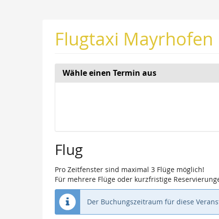
Zum
Haupt-
Inhalt
Flugtaxi Mayrhofen
springen
Wähle einen Termin aus
Woche
zur
Anzeige
auswähle
Flug
Pro Zeitfenster sind maximal 3 Flüge möglich!
Für mehrere Flüge oder kurzfristige Reservierunge
Der Buchungszeitraum für diese Veranst