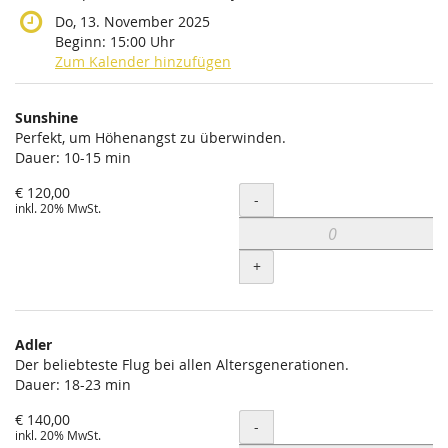
Do, 13. November 2025
Beginn:
15:00
Uhr
Zum Kalender hinzufügen
Produkte
Sunshine
Unkategorisierte
Perfekt, um Höhenangst zu überwinden.
Dauer: 10-15 min
Produkte
€ 120,00
Menge
-
inkl. 20% MwSt.
+
Adler
Der beliebteste Flug bei allen Altersgenerationen.
Dauer: 18-23 min
€ 140,00
Menge
-
inkl. 20% MwSt.