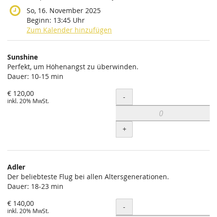
So, 16. November 2025
Beginn:
13:45
Uhr
Zum Kalender hinzufügen
Produkte
Sunshine
Unkategorisierte
Perfekt, um Höhenangst zu überwinden.
Dauer: 10-15 min
Produkte
€ 120,00
Menge
-
inkl. 20% MwSt.
+
Adler
Der beliebteste Flug bei allen Altersgenerationen.
Dauer: 18-23 min
€ 140,00
Menge
-
inkl. 20% MwSt.